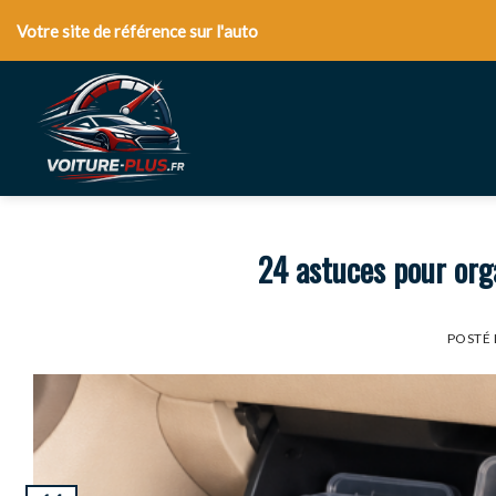
Skip
Votre site de référence sur l'auto
to
content
24 astuces pour org
POSTÉ