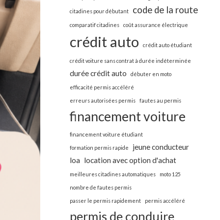
code de la route
citadines pour débutant
comparatif citadines
coût assurance électrique
crédit auto
crédit auto étudiant
crédit voiture sans contrat à durée indéterminée
durée crédit auto
débuter en moto
efficacité permis accéléré
erreurs autorisées permis
fautes au permis
financement voiture
financement voiture étudiant
jeune conducteur
formation permis rapide
loa
location avec option d'achat
meilleures citadines automatiques
moto 125
nombre de fautes permis
passer le permis rapidement
permis accéléré
permis de conduire