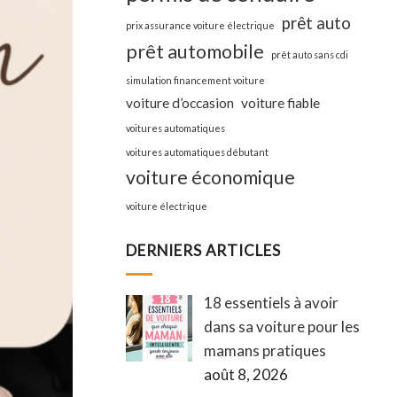
prêt auto
prix assurance voiture électrique
prêt automobile
prêt auto sans cdi
simulation financement voiture
voiture d’occasion
voiture fiable
voitures automatiques
voitures automatiques débutant
voiture économique
voiture électrique
DERNIERS ARTICLES
18 essentiels à avoir
dans sa voiture pour les
mamans pratiques
août 8, 2026