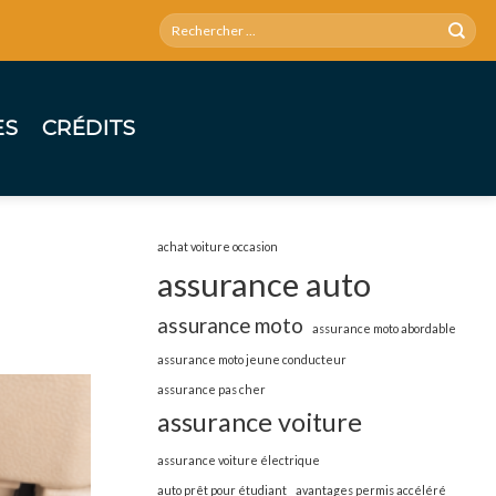
ES
CRÉDITS
achat voiture occasion
assurance auto
assurance moto
assurance moto abordable
assurance moto jeune conducteur
assurance pas cher
assurance voiture
assurance voiture électrique
auto prêt pour étudiant
avantages permis accéléré