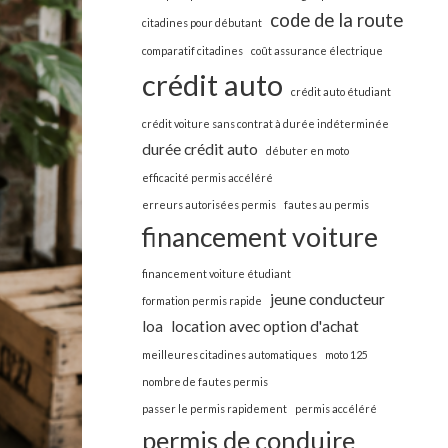
code de la route
citadines pour débutant
comparatif citadines
coût assurance électrique
crédit auto
crédit auto étudiant
crédit voiture sans contrat à durée indéterminée
durée crédit auto
débuter en moto
efficacité permis accéléré
erreurs autorisées permis
fautes au permis
financement voiture
financement voiture étudiant
jeune conducteur
formation permis rapide
loa
location avec option d'achat
meilleures citadines automatiques
moto 125
nombre de fautes permis
passer le permis rapidement
permis accéléré
permis de conduire