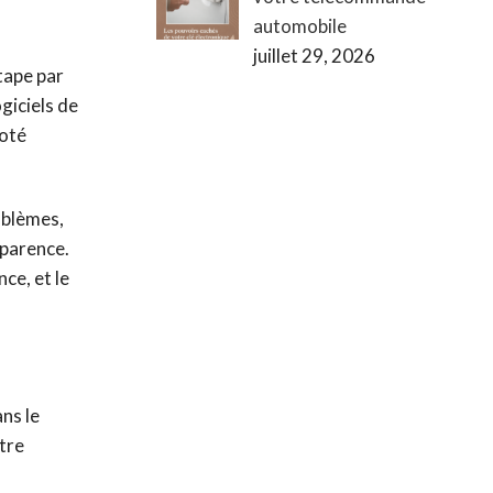
automobile
juillet 29, 2026
tape par
giciels de
noté
roblèmes,
sparence.
ce, et le
ns le
tre