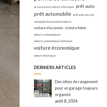
prêt auto
prix assurance voiture électrique
prêt automobile
prêt auto sans cdi
simulation financement voiture
voiture d’occasion
voiture fiable
voitures automatiques
voitures automatiques débutant
voiture économique
voiture électrique
DERNIERS ARTICLES
Des idées de rangement
pour un garage toujours
organisé
août 8, 2026