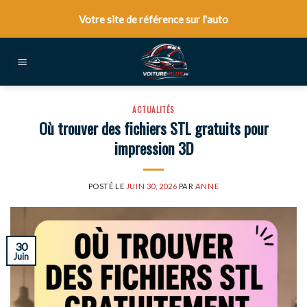
Skip
Votre site de référence sur l'auto
to
content
ACTUALITÉS
Où trouver des fichiers STL gratuits pour
impression 3D
POSTÉ LE
JUIN 30, 2026
PAR
ANNE
30
Juin