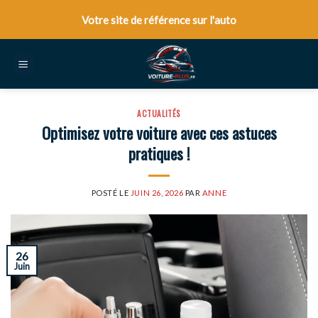
Skip
Votre site de référence sur l'auto
to
content
ACTUALITÉS
Optimisez votre voiture avec ces astuces
pratiques !
POSTÉ LE
JUIN 26, 2026
PAR
ANNE
26
Juin