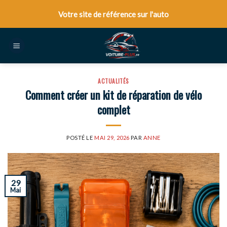
Skip
Votre site de référence sur l'auto
to
content
ACTUALITÉS
Comment créer un kit de réparation de vélo
complet
POSTÉ LE
MAI 29, 2026
PAR
ANNE
29
Mai