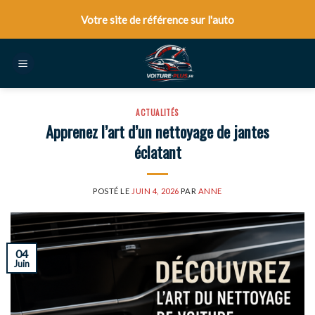
Skip
Votre site de référence sur l'auto
to
content
ACTUALITÉS
Apprenez l’art d’un nettoyage de jantes
éclatant
POSTÉ LE
JUIN 4, 2026
PAR
ANNE
04
Juin