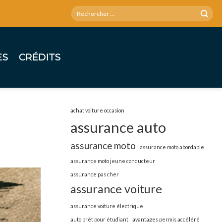
ES
CRÉDITS
achat voiture occasion
assurance auto
assurance moto
assurance moto abordable
assurance moto jeune conducteur
assurance pas cher
assurance voiture
assurance voiture électrique
auto prêt pour étudiant
avantages permis accéléré