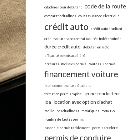
code de la route
citadines pour débutant
comparatif citadines
coût assurance électrique
crédit auto
crédit auto étudiant
crédit voiture sans contrat à durée indéterminée
durée crédit auto
débuter en moto
efficacité permis accéléré
erreurs autorisées permis
fautes au permis
financement voiture
financement voiture étudiant
jeune conducteur
formation permis rapide
loa
location avec option d'achat
meilleures citadines automatiques
moto 125
nombre de fautes permis
passer le permis rapidement
permis accéléré
permis de conduire