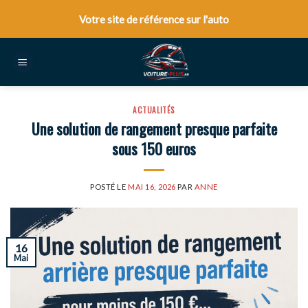
Skip
Votre site de référence sur l'auto
to
content
ACTUALITÉS
Une solution de rangement presque parfaite
sous 150 euros
POSTÉ LE
MAI 16, 2026
PAR
ANNE
16
Mai