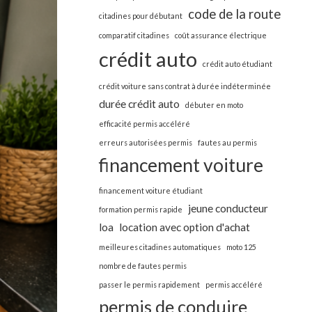
code de la route
citadines pour débutant
comparatif citadines
coût assurance électrique
crédit auto
crédit auto étudiant
crédit voiture sans contrat à durée indéterminée
durée crédit auto
débuter en moto
efficacité permis accéléré
erreurs autorisées permis
fautes au permis
financement voiture
financement voiture étudiant
jeune conducteur
formation permis rapide
loa
location avec option d'achat
meilleures citadines automatiques
moto 125
nombre de fautes permis
passer le permis rapidement
permis accéléré
permis de conduire