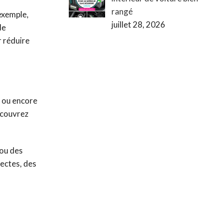
rangé
 exemple,
juillet 28, 2026
de
r réduire
 ou encore
, couvrez
 ou des
sectes, des