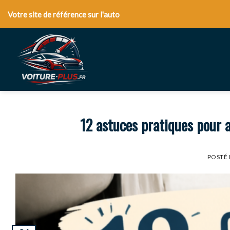
Skip
Votre site de référence sur l'auto
to
content
12 astuces pratiques pour 
POSTÉ