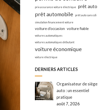
prêt auto
prix assurance voiture électrique
prêt automobile
prêt auto sans cdi
simulation financement voiture
voiture d’occasion
voiture fiable
voitures automatiques
voitures automatiques débutant
voiture économique
voiture électrique
DERNIERS ARTICLES
Organisateur de siège
auto : un essentiel
pratique
août 7, 2026