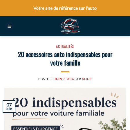
Skip
Votre site de référence sur l'auto
to
content
ACTUALITÉS
20 accessoires auto indispensables pour
votre famille
POSTÉ LE
JUIN 7, 2026
PAR
ANNE
07
Juin