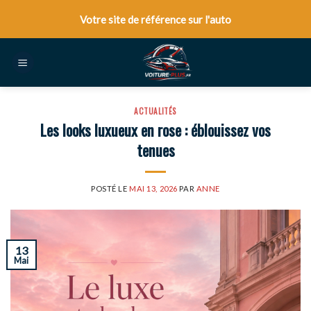
Skip
Votre site de référence sur l'auto
to
content
ACTUALITÉS
Les looks luxueux en rose : éblouissez vos
tenues
POSTÉ LE
MAI 13, 2026
PAR
ANNE
13
Mai