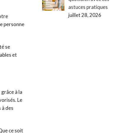
astuces pratiques
juillet 28, 2026
otre
ne personne
té se
ables et
 grâce à la
vorisés. Le
s à des
Que ce soit