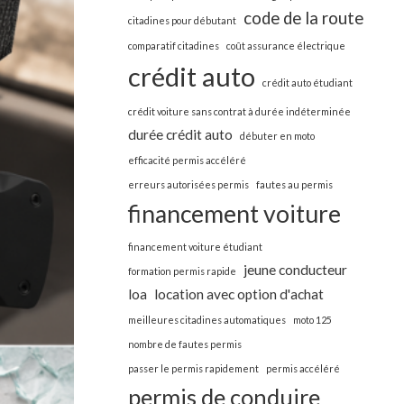
code de la route
citadines pour débutant
comparatif citadines
coût assurance électrique
crédit auto
crédit auto étudiant
crédit voiture sans contrat à durée indéterminée
durée crédit auto
débuter en moto
efficacité permis accéléré
erreurs autorisées permis
fautes au permis
financement voiture
financement voiture étudiant
jeune conducteur
formation permis rapide
loa
location avec option d'achat
meilleures citadines automatiques
moto 125
nombre de fautes permis
passer le permis rapidement
permis accéléré
permis de conduire