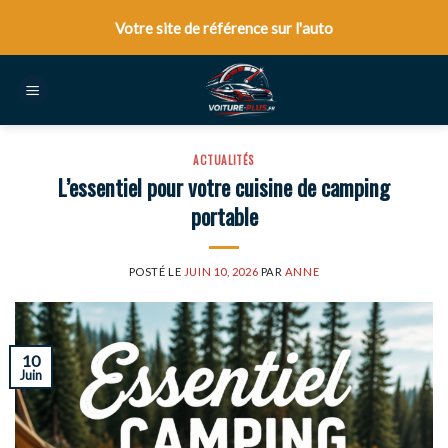
Skip
Votre site de référence sur l'auto
to
content
ACTUALITÉS
L’essentiel pour votre cuisine de camping
portable
POSTÉ LE
JUIN 10, 2026
PAR
ANNE
10
Juin