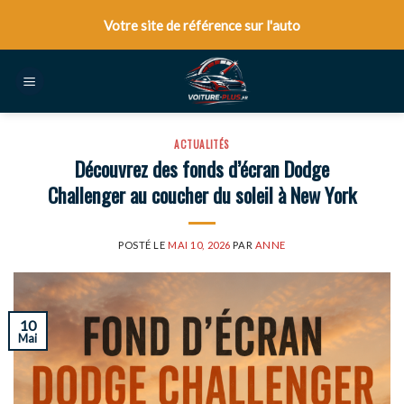
Skip
Votre site de référence sur l'auto
to
content
ACTUALITÉS
Découvrez des fonds d’écran Dodge
Challenger au coucher du soleil à New York
POSTÉ LE
MAI 10, 2026
PAR
ANNE
10
Mai