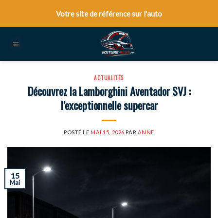
Skip
Votre site de référence sur l'auto
to
content
ACTUALITÉS
Découvrez la Lamborghini Aventador SVJ :
l’exceptionnelle supercar
POSTÉ LE
MAI 15, 2026
PAR
ANNE
15
Mai