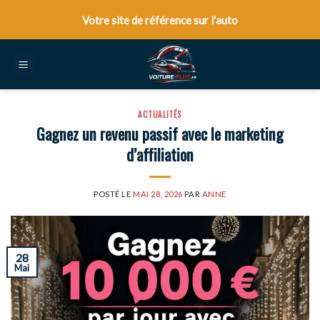
Skip
Votre site de référence sur l'auto
to
content
ACTUALITÉS
Gagnez un revenu passif avec le marketing
d’affiliation
POSTÉ LE
MAI 28, 2026
PAR
ANNE
28
Mai