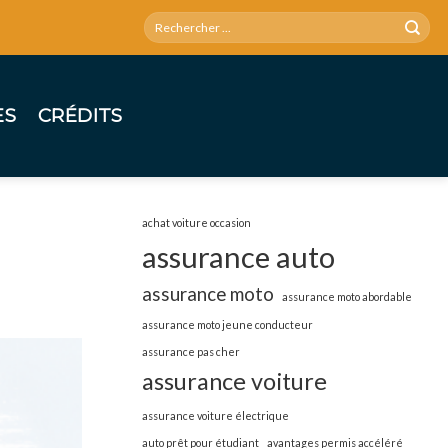
ES
CRÉDITS
achat voiture occasion
assurance auto
assurance moto
assurance moto abordable
assurance moto jeune conducteur
assurance pas cher
assurance voiture
assurance voiture électrique
auto prêt pour étudiant
avantages permis accéléré