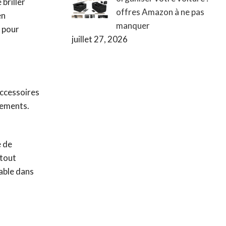
briller
offres Amazon à ne pas
en
manquer
é pour
juillet 27, 2026
accessoires
sements.
e de
 tout
éable dans