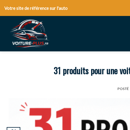
Skip
Votre site de référence sur l'auto
to
content
31 produits pour une voi
POSTÉ