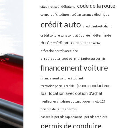
code de la route
citadines pour débutant
comparatif citadines
coût assurance électrique
crédit auto
crédit auto étudiant
crédit voiture sans contrat à durée indéterminée
durée crédit auto
débuter en moto
efficacité permis accéléré
erreurs autorisées permis
fautes au permis
financement voiture
financement voiture étudiant
jeune conducteur
formation permis rapide
loa
location avec option d'achat
meilleures citadines automatiques
moto 125
nombre de fautes permis
passer le permis rapidement
permis accéléré
permis de conduire