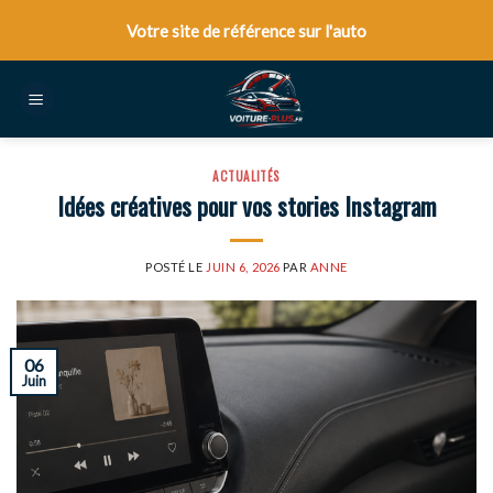
Skip
Votre site de référence sur l'auto
to
content
ACTUALITÉS
Idées créatives pour vos stories Instagram
POSTÉ LE
JUIN 6, 2026
PAR
ANNE
06
Juin