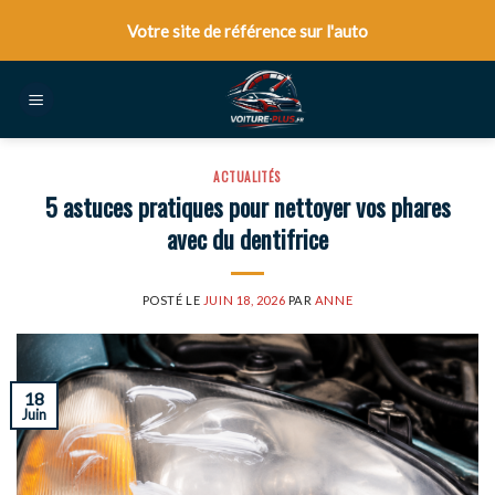
Skip
Votre site de référence sur l'auto
to
content
ACTUALITÉS
5 astuces pratiques pour nettoyer vos phares
avec du dentifrice
POSTÉ LE
JUIN 18, 2026
PAR
ANNE
18
Juin