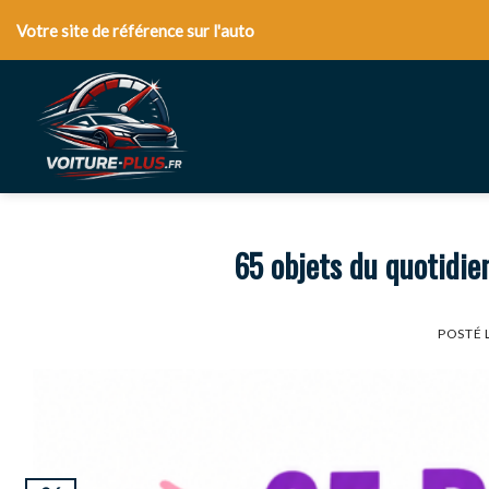
Skip
Votre site de référence sur l'auto
to
content
65 objets du quotidie
POSTÉ 