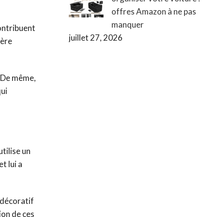
offres Amazon à ne pas
manquer
ntribuent
juillet 27, 2026
ière
. De même,
qui
tilise un
t lui a
 décoratif
ion de ces