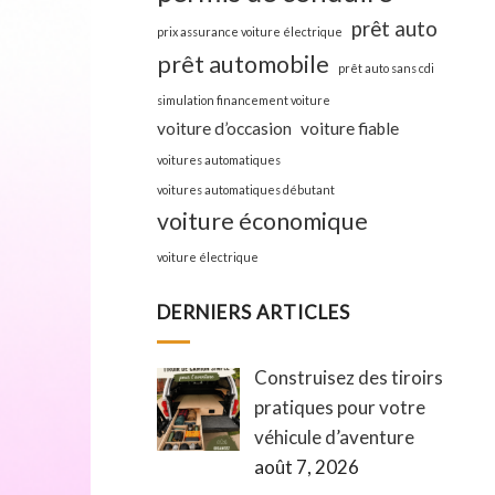
prêt auto
prix assurance voiture électrique
prêt automobile
prêt auto sans cdi
simulation financement voiture
voiture d’occasion
voiture fiable
voitures automatiques
voitures automatiques débutant
voiture économique
voiture électrique
DERNIERS ARTICLES
Construisez des tiroirs
pratiques pour votre
véhicule d’aventure
août 7, 2026