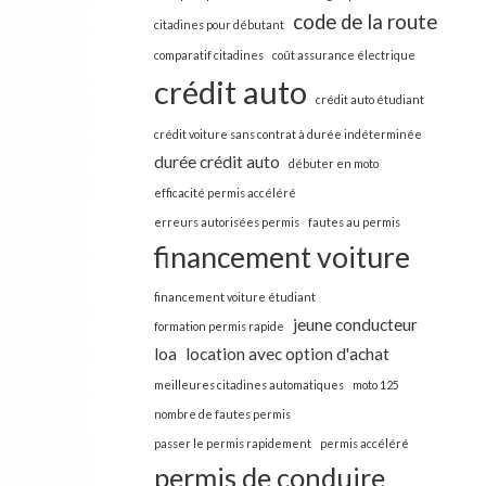
code de la route
citadines pour débutant
comparatif citadines
coût assurance électrique
crédit auto
crédit auto étudiant
crédit voiture sans contrat à durée indéterminée
durée crédit auto
débuter en moto
efficacité permis accéléré
erreurs autorisées permis
fautes au permis
financement voiture
financement voiture étudiant
jeune conducteur
formation permis rapide
loa
location avec option d'achat
meilleures citadines automatiques
moto 125
nombre de fautes permis
passer le permis rapidement
permis accéléré
permis de conduire