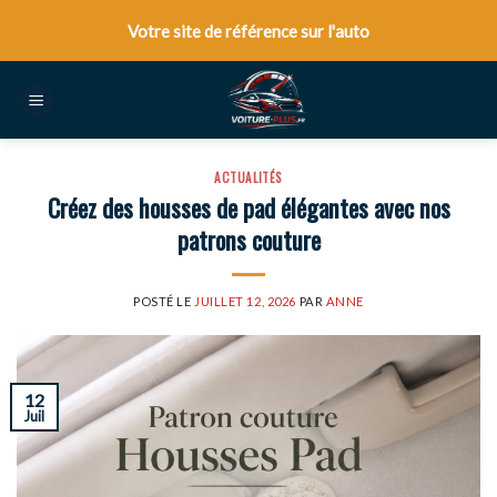
Skip
Votre site de référence sur l'auto
to
content
ACTUALITÉS
Créez des housses de pad élégantes avec nos
patrons couture
POSTÉ LE
JUILLET 12, 2026
PAR
ANNE
12
Juil